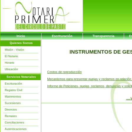
Inicio
Escrituración
Transparencia
E
Quienes Somos
Misión - Visión
INSTRUMENTOS DE GES
El Notario
Horario
Ubicación
Costos de reproducción
Servicios Notariales
Mecanismos para presentar quejas y reclamos en relación 
Escrituración
Informe de Peticiones, quejas, reclamos, denuncias y solic
Registro Civil
Matrimonios
...
Sucesiones
Divorcios
Remates
Conciliaciones
Autenticaciones